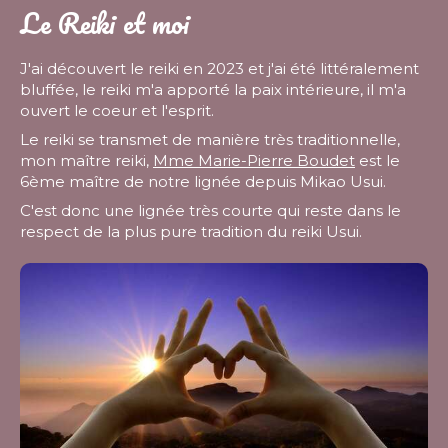
Le Reiki et moi
J'ai découvert le reiki en 2023 et j'ai été littéralement
bluffée, le reiki m'a apporté la paix intérieure, il m'a
ouvert le coeur et l'esprit.
Le reiki se transmet de manière très traditionnelle,
mon maître reiki,
Mme Marie-Pierre Boudet
est le
6ème maître de notre lignée depuis Mikao Usui.
C'est donc une lignée très courte qui reste dans le
respect de la plus pure tradition du reiki Usui.