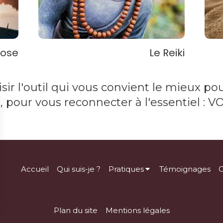
nose
Le Reiki
sir l'outil qui vous convient le mieux po
, pour vous reconnecter à l'essentiel : V
Accueil
Qui suis-je ?
Pratiques
Témoignages
C
Plan du site
Mentions légales